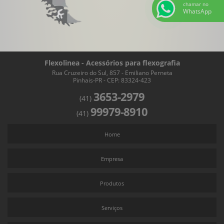
chamar no
WhatsApp
Flexolinea - Acessórios para flexografia
Rua Cruzeiro do Sul, 857 - Emiliano Perneta
Pinhais-PR - CEP: 83324-423
3653-2979
(41)
99979-8910
(41)
Home
Empresa
Produtos
Serviços