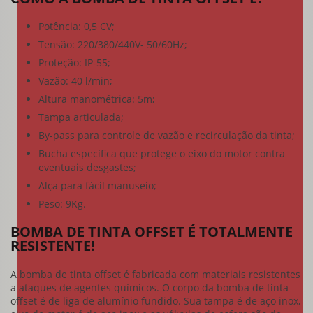
Potência: 0,5 CV;
Tensão: 220/380/440V- 50/60Hz;
Proteção: IP-55;
Vazão: 40 l/min;
Altura manométrica: 5m;
Tampa articulada;
By-pass para controle de vazão e recirculação da tinta;
Bucha específica que protege o eixo do motor contra
eventuais desgastes;
Alça para fácil manuseio;
Peso: 9Kg.
BOMBA DE TINTA OFFSET É TOTALMENTE
RESISTENTE!
A
bomba de tinta offset
é fabricada com materiais resistentes
a ataques de agentes químicos. O corpo da
bomba de tinta
offset
é de liga de alumínio fundido. Sua tampa é de aço inox,