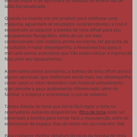
eixo do motor é de aço inox e as válvulas de esfera são de
latão bicromatizado.
Quando se investe em um produto para melhorar uma
máquina, aguardam-se resultados surpreendentes, e isso é
encontrado ao adquirir a
bomba de tinta offset
para seu
equipamento flexográfico. Além de ser um item
confeccionado com matéria-prima excelente, ter garantia de
resultados e maior desempenho, a Flexolinea traz para o
mercado outros acessórios que irão potencializar a impressão
feita pelo seu equipamento.
Assim como outros acessórios, a
bomba de tinta offset
possui
alguns opcionais que melhoram ainda mais seu desempenho
como: corpo e rotor revestidos com material antiaderente,
que concede a peça acabamento diferenciado, além de
facilitar a limpeza e economizar o uso de solvente.
Tampa dotada de funil que torna fácil repor a tinta no
reservatório, evitando desperdícios;
filtro de tinta
pode ser
conectado a bomba para tornar fácil a manutenção, além de
economizar de espaço; Eixo do motor em aço inox Aisi 304.
Para conhecer melhor detalhes técnicos da
bomba de tinta