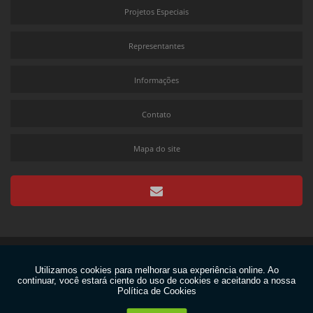
Projetos Especiais
Bomba de tinta comprar
Filtro de tinta para impressora
Representantes
Impressora flexográfica fabricantes
Informações
Máquina de impressão flexográfica
Máquina flexográfica preço
Contato
Recuperador de solventes
Mapa do site
Filtro de tinta industrial
Maquina flexográfica a venda
Impressora flexográfica preço
Recuperador de solventes preço
Maquina flexográfica comprar
Copyright © Flexolinea. (Lei 9610 de 19/02/1998)
Impressora flexográfica a venda
W3C
Comprar maquina flexográfica
W3C