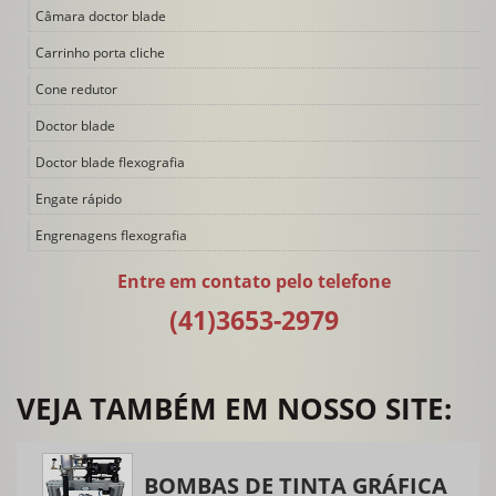
Câmara doctor blade
Carrinho porta cliche
Cone redutor
Doctor blade
Doctor blade flexografia
Engate rápido
Engrenagens flexografia
Filtro de tinta
Entre em contato pelo telefone
Impressora flexográfica
(41)3653-2979
Impressora flexográfica 4 cores
Impressora flexográfica 6 cores
VEJA TAMBÉM EM NOSSO SITE:
Impressora flexográfica 8 cores
Impressora flexográfica duas cores
BOMBAS DE TINTA GRÁFICA
Impressora flexográfica tambor central