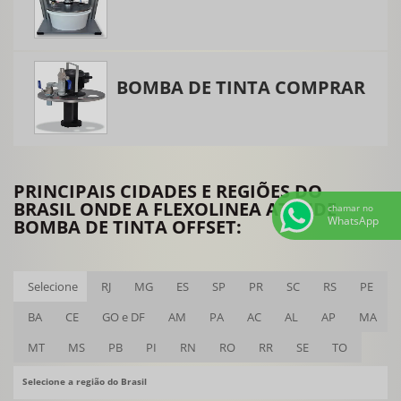
Lâmina doctor blade
Lavadora de anilox
BOMBA DE TINTA COMPRAR
Lavadora de anilox laser
Lavadora de cilindros anilox
Máquina lavadora de anilox
Máquina para limpeza de anilox
PRINCIPAIS CIDADES E REGIÕES DO
Modernização de impressora flexográfica
BRASIL ONDE A FLEXOLINEA ATENDE
chamar no
WhatsApp
BOMBA DE TINTA OFFSET:
Peças para flexografia
Peças para impressora flexográfica
Selecione
RJ
MG
ES
SP
PR
SC
RS
PE
Retifica de tambor central
BA
CE
GO e DF
AM
PA
AC
AL
AP
MA
Sistema de desbobinamento
MT
MS
PB
PI
RN
RO
RR
SE
TO
Sistema doctor blade
Vedações para doctor blade
Selecione a região do Brasil