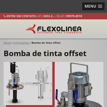
MENU
ENTRE EM CONTATO:
(41)
3653-
2...
/
(41)
99979-8910
Home
»
Informações
»
Bomba de tinta offset
Bomba de tinta offset