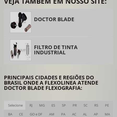
VEJA TAMBÉM EM NOSSO SITE:
Impressora flexográfica 8 cores
Impressora flexográfica duas cores
DOCTOR BLADE
Impressora flexográfica tambor central
Lâmina doctor blade
Lavadora de anilox
FILTRO DE TINTA
Lavadora de anilox laser
INDUSTRIAL
Lavadora de cilindros anilox
Máquina lavadora de anilox
Máquina para limpeza de anilox
PRINCIPAIS CIDADES E REGIÕES DO
Modernização de impressora flexográfica
BRASIL ONDE A FLEXOLINEA ATENDE
DOCTOR BLADE FLEXOGRAFIA:
Peças para flexografia
Peças para impressora flexográfica
Selecione
RJ
MG
ES
SP
PR
SC
RS
PE
Retifica de tambor central
BA
CE
GO e DF
AM
PA
AC
AL
AP
MA
Sistema de desbobinamento