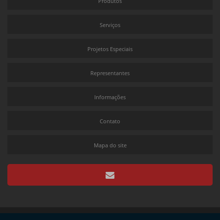
Produtos
Lâmina raspadora doctor blade
Máquina flexográfica
Serviços
Comprar impressora flexográfica
Projetos Especiais
Bomba de tinta comprar
Filtro de tinta para impressora
Representantes
Impressora flexográfica fabricantes
Informações
Máquina de impressão flexográfica
Máquina flexográfica preço
Contato
Recuperador de solventes
Mapa do site
Filtro de tinta industrial
Maquina flexográfica a venda
Impressora flexográfica preço
Recuperador de solventes preço
Maquina flexográfica comprar
Copyright © Flexolinea. (Lei 9610 de 19/02/1998)