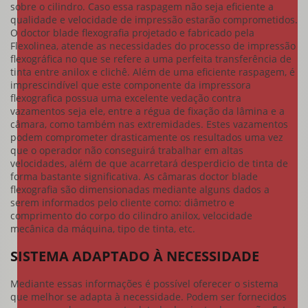
sobre o cilindro. Caso essa raspagem não seja eficiente a
qualidade e velocidade de impressão estarão comprometidos.
O
doctor blade flexografia
projetado e fabricado pela
Flexolinea, atende as necessidades do processo de impressão
flexográfica no que se refere a uma perfeita transferência de
tinta entre anilox e clichê. Além de uma eficiente raspagem, é
imprescindível que este componente da impressora
flexografica possua uma excelente vedação contra
vazamentos seja ele, entre a régua de fixação da lâmina e a
câmara, como também nas extremidades. Estes vazamentos
podem comprometer drasticamente os resultados uma vez
que o operador não conseguirá trabalhar em altas
velocidades, além de que acarretará desperdicio de tinta de
forma bastante significativa. As câmaras
doctor blade
flexografia
são dimensionadas mediante alguns dados a
serem informados pelo cliente como: diâmetro e
comprimento do corpo do cilindro anilox, velocidade
mecânica da máquina, tipo de tinta, etc.
SISTEMA ADAPTADO À NECESSIDADE
Mediante essas informações é possível oferecer o sistema
que melhor se adapta à necessidade. Podem ser fornecidos