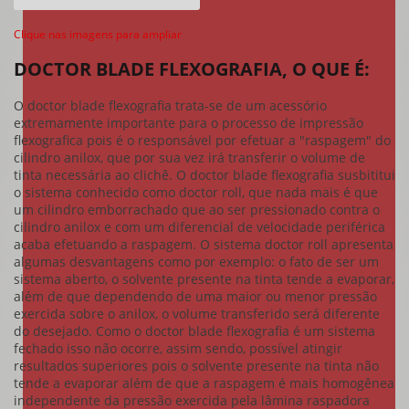
Clique nas imagens para ampliar
DOCTOR BLADE FLEXOGRAFIA, O QUE É:
O
doctor blade flexografia
trata-se de um acessório
extremamente importante para o processo de impressão
flexografica pois é o responsável por efetuar a "raspagem" do
cilindro anilox, que por sua vez irá transferir o volume de
tinta necessária ao clichê. O
doctor blade flexografia
susbititui
o sistema conhecido como doctor roll, que nada mais é que
um cilindro emborrachado que ao ser pressionado contra o
cilindro anilox e com um diferencial de velocidade periférica
acaba efetuando a raspagem. O sistema doctor roll apresenta
algumas desvantagens como por exemplo: o fato de ser um
sistema aberto, o solvente presente na tinta tende a evaporar,
além de que dependendo de uma maior ou menor pressão
exercida sobre o anilox, o volume transferido será diferente
do desejado. Como o
doctor blade flexografia
é um sistema
fechado isso não ocorre, assim sendo, possível atingir
resultados superiores pois o solvente presente na tinta não
tende a evaporar além de que a raspagem é mais homogênea
independente da pressão exercida pela lâmina raspadora