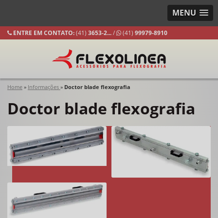
MENU
ENTRE EM CONTATO:
(41)
3653-
2...
/
(41)
99979-8910
Home
»
Informações
»
Doctor blade flexografia
Doctor blade flexografia