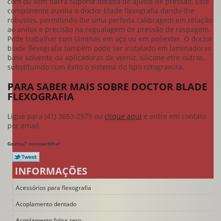
com ou sem barra suporte dotada de ajuste de pressão. Este
componente auxilia o
doctor blade flexografia
dando-lhe
robustes, permitindo-lhe uma perfeita calibragem em relação
ao anilox e precisão na regualagem de pressão de raspagem.
Pode trabalhar com lâminas em aço ou em poliester. O
doctor
blade flexografia
também pode ser instalado em laminadoras
base solvente ou aplicadoras de verniz, silicone etre outros,
substituindo com êxito o sistema do tipo rotogravura.
PARA SABER MAIS SOBRE DOCTOR BLADE
FLEXOGRAFIA
Ligue para
(41) 3653-2979
ou
clique aqui
e entre em contato
por email.
Gostou? compartilhe!
INFORMAÇÕES
Acessórios para flexografia
Acoplamento dentado
Acoplamento folga zero