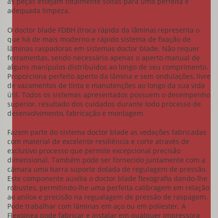
as peças estejam totalmente soltas para uma perfeita e
adequada limpeza.
O
doctor blade
FDBH (troca rápida da lâmina) representa o
que há de mais moderno e rápido sistema de fixação de
lâminas raspadoras em sistemas
doctor blade
. Não requer
ferramentas, sendo necessário apenas o aperto manual de
alguns manípulos distribuidos ao longo de seu comprimento.
Proporciona perfeito aperto da lâmina e sem ondulações, livre
de vazamentos de tinta e manutenções ao longo da sua vida
útil. Todos os sistemas apresentados possuem o desempenho
superior, resultado dos cuidados durante todo processo de
desenvolvimento, fabricação e montagem.
Fazem parte do sistema
doctor blade
as vedações fabricadas
com material de excelente resiliência e corte através de
exclusivo processo que permite excepcional precisão
dimensional. Também pode ser fornecido juntamente com a
câmara uma barra suporte dotada de regulagem de pressão.
Este componente auxilia o
doctor blade
flexografia dando-lhe
robustes, permitindo-lhe uma perfeita calibragem em relação
ao anilox e precisão na regualagem de pressão de raspagem.
Pode trabalhar com lâminas em aço ou em poliester. A
Flexoinea pode fabricar e instalar em qualquer impressora