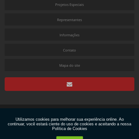
Projetos Especiais
Bomba de tinta comprar
Filtro de tinta para impressora
Representantes
Impressora flexográfica fabricantes
Informações
Máquina de impressão flexográfica
Máquina flexográfica preço
Contato
Recuperador de solventes
Mapa do site
Filtro de tinta industrial
Maquina flexográfica a venda
Impressora flexográfica preço
Recuperador de solventes preço
Maquina flexográfica comprar
Copyright © Flexolinea. (Lei 9610 de 19/02/1998)
Impressora flexográfica a venda
W3C
Comprar maquina flexográfica
W3C