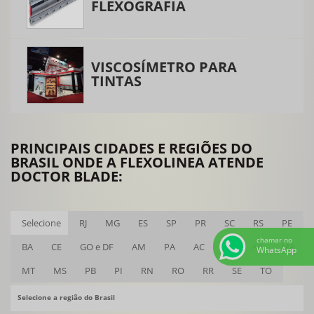
FLEXOGRAFIA
Lâmina doctor blade
Lavadora de anilox
VISCOSÍMETRO PARA
Lavadora de anilox laser
TINTAS
Lavadora de cilindros anilox
Máquina lavadora de anilox
Máquina para limpeza de anilox
PRINCIPAIS CIDADES E REGIÕES DO
Modernização de impressora flexográfica
BRASIL ONDE A FLEXOLINEA ATENDE
DOCTOR BLADE:
Peças para flexografia
Peças para impressora flexográfica
Selecione
RJ
MG
ES
SP
PR
SC
RS
PE
Retifica de tambor central
chamar no
BA
CE
GO e DF
AM
PA
AC
AL
AP
MA
Sistema de desbobinamento
WhatsApp
MT
MS
PB
PI
RN
RO
RR
SE
TO
Sistema doctor blade
Vedações para doctor blade
Selecione a região do Brasil