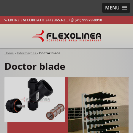
MENU
ENTRE EM CONTATO:
(41)
3653-
2...
/
(41)
99979-8910
Home
»
Informações
»
Doctor blade
Doctor blade