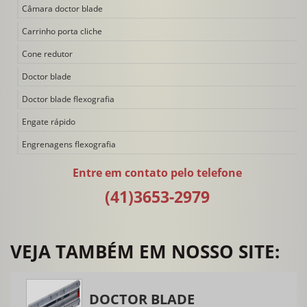
Câmara doctor blade
Carrinho porta cliche
Cone redutor
Doctor blade
Doctor blade flexografia
Engate rápido
Engrenagens flexografia
Filtro de tinta
Entre em contato pelo telefone
Impressora flexográfica
(41)3653-2979
Impressora flexográfica 4 cores
Impressora flexográfica 6 cores
VEJA TAMBÉM EM NOSSO SITE:
Impressora flexográfica 8 cores
Impressora flexográfica duas cores
DOCTOR BLADE
Impressora flexográfica tambor central