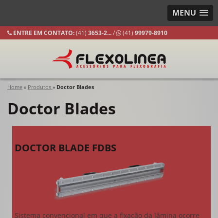
MENU
ENTRE EM CONTATO:
(41)
3653-
2...
/
(41)
99979-8910
Home
»
Produtos
»
Doctor Blades
Doctor Blades
DOCTOR BLADE FDBS
Sistema convencional em que a fixação da lâmina ocorre