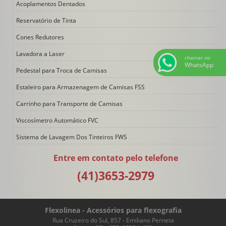
Acoplamentos Dentados
Reservatório de Tinta
Cones Redutores
Lavadora a Laser
chamar no
WhatsApp
Pedestal para Troca de Camisas
Estaleiro para Armazenagem de Camisas FSS
Carrinho para Transporte de Camisas
Viscosímetro Automático FVC
Sistema de Lavagem Dos Tinteiros FWS
Engrenagens Porta-clichê
Entre em contato pelo telefone
Engates Rápidos
(41)3653-2979
Vedações
Sistema de Bombeamento Pneumático
Flexolinea - Acessórios para flexografia
Recuperadora de Solvente
Rua Cruzeiro do Sul, 857 - Emiliano Perneta