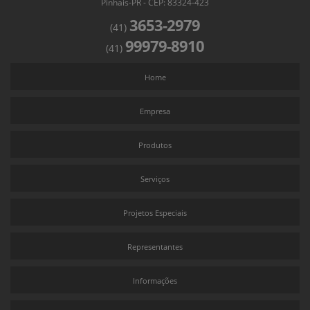
Pinhais-PR - CEP: 83324-423
Lavadora de Peças
3653-2979
(41)
Lavadora de Anilox Convencional faw
99979-8910
(41)
Home
Empresa
Produtos
Serviços
Projetos Especiais
Representantes
Informações