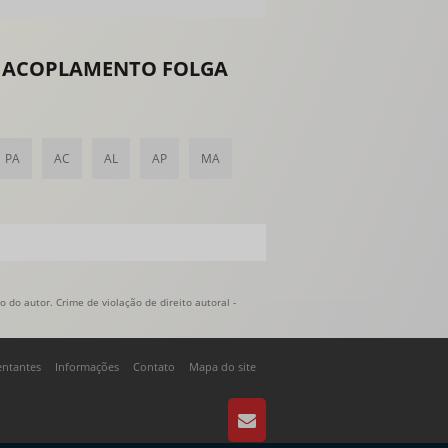
DE ACOPLAMENTO FOLGA
PA
AC
AL
AP
MA
 do autor. Crime de violação de direito autoral -
entantes
Informações
Contato
Mapa do site