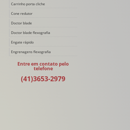
Carrinho porta cliche
Cone redutor
Doctor blade
Doctor blade flexografia
Engate rápido
Engrenagens flexografia
Filtro de tinta
Entre em contato pelo
telefone
Impressora flexográfica
(41)3653-2979
Impressora flexográfica 4 cores
Impressora flexográfica 6 cores
Impressora flexográfica 8 cores
Impressora flexográfica duas cores
Impressora flexográfica tambor central
Lâmina doctor blade