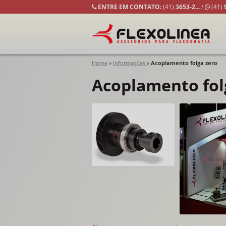
ENTRE EM CONTATO:
(41)
3653-
2...
/
(41)
Home
»
Informações
»
Acoplamento folga zero
Acoplamento fol