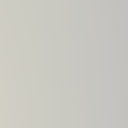
Lavadora de anilox
Lavadora de anilox laser
Lavadora de cilindros anilox
Máquina lavadora de anilox
Máquina para limpeza de anilox
Modernização de impressora
flexográfica
Peças para flexografia
Peças para impressora flexográfica
Retifica de tambor central
Sistema de desbobinamento
Sistema doctor blade
Vedações para doctor blade
Vedações para flexografia