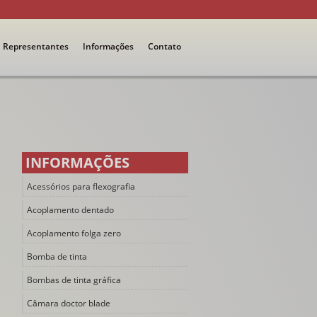
Representantes
Informações
Contato
INFORMAÇÕES
Acessórios para flexografia
Acoplamento dentado
Acoplamento folga zero
Bomba de tinta
Bombas de tinta gráfica
Câmara doctor blade