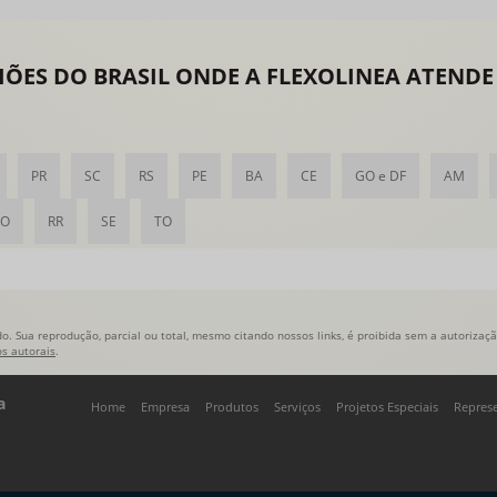
EGIÕES DO BRASIL ONDE A FLEXOLINEA ATEN
PR
SC
RS
PE
BA
CE
GO e DF
AM
RO
RR
SE
TO
o. Sua reprodução, parcial ou total, mesmo citando nossos links, é proibida sem a autorização
os autorais
.
a
Home
Empresa
Produtos
Serviços
Projetos Especiais
Repres