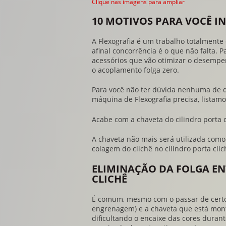
Clique nas imagens para ampliar
10 MOTIVOS PARA VOCÊ I
A Flexografia é um trabalho totalmente
afinal concorrência é o que não falta.
acessórios que vão otimizar o desempe
o
acoplamento folga zero
.
Para você não ter dúvida nenhuma de 
máquina de Flexografia precisa, listamo
Acabe com a chaveta do cilindro porta 
A chaveta não mais será utilizada como
colagem do clichê no cilindro porta clic
ELIMINAÇÃO DA FOLGA E
CLICHÊ
É comum, mesmo com o passar de certo 
engrenagem) e a chaveta que está monta
dificultando o encaixe das cores duran