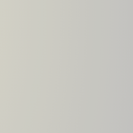
Viscosímetro automático
Viscosímetro para tintas
Bomba de tinta offset
Cone redutor torno
Engate rápido de ar
Engate rápido pneumático
Engate rápido roscado
Fábrica de engate rápido
Fabricante de engate rápido
Fabricante de engate rápido
pneumático
Lâmina raspadora doctor blade
Máquina flexográfica
Comprar impressora flexográfica