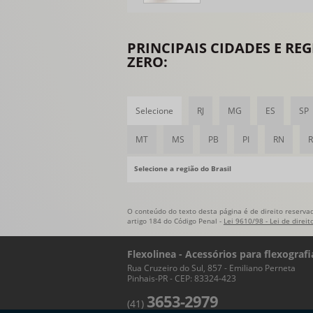
PRINCIPAIS CIDADES E R
ZERO:
Selecione
RJ
MG
ES
SP
MT
MS
PB
PI
RN
Selecione a região do Brasil
O conteúdo do texto desta página é de direito reservad
artigo 184 do Código Penal -
Lei 9610/98 - Lei de direit
Flexolinea - Acessórios para flexografi
Rua Cruzeiro do Sul, 857 - Emiliano Perneta
Pinhais-PR - CEP: 83324-423
3653-2979
(41)