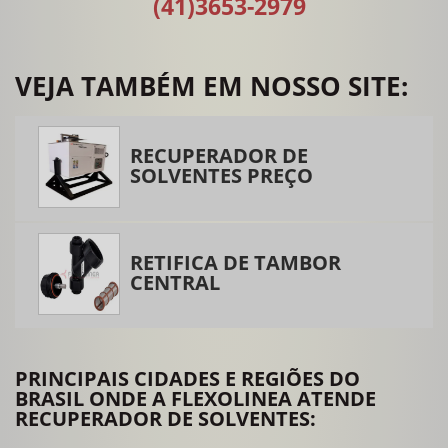
(41)3653-2979
Impressora flexográfica 4 cores
Impressora flexográfica 6 cores
VEJA TAMBÉM EM NOSSO SITE:
Impressora flexográfica 8 cores
Impressora flexográfica duas cores
RECUPERADOR DE
Impressora flexográfica tambor central
SOLVENTES PREÇO
Lâmina doctor blade
Lavadora de anilox
RETIFICA DE TAMBOR
Lavadora de anilox laser
CENTRAL
Lavadora de cilindros anilox
Máquina lavadora de anilox
Máquina para limpeza de anilox
PRINCIPAIS CIDADES E REGIÕES DO
Modernização de impressora flexográfica
BRASIL ONDE A FLEXOLINEA ATENDE
RECUPERADOR DE SOLVENTES:
Peças para flexografia