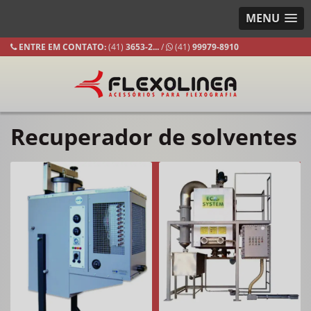
MENU
ENTRE EM CONTATO:
(41)
3653-
2...
/
(41)
99979-8910
Recuperador de solventes