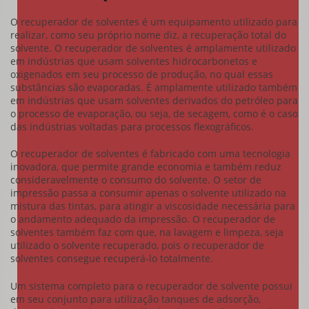
O
recuperador de solventes
é um equipamento utilizado para
realizar, como seu próprio nome diz, a recuperação total do
solvente. O
recuperador de solventes
é amplamente utilizado
em indústrias que usam solventes hidrocarbonetos e
oxigenados em seu processo de produção, no qual essas
substâncias são evaporadas. É amplamente utilizado também
em indústrias que usam solventes derivados do petróleo para
o processo de evaporação, ou seja, de secagem, como é o caso
das indústrias voltadas para processos flexográficos.
O
recuperador de solventes
é fabricado com uma tecnologia
inovadora, que permite grande economia e também reduz
consideravelmente o consumo do solvente. O setor de
impressão passa a consumir apenas o solvente utilizado na
mistura das tintas, para atingir a viscosidade necessária para
o andamento adequado da impressão. O
recuperador de
solventes
também faz com que, na lavagem e limpeza, seja
utilizado o solvente recuperado, pois o
recuperador de
solventes
consegue recuperá-lo totalmente.
Um sistema completo para o recuperador de solvente possui
em seu conjunto para utilização tanques de adsorção,