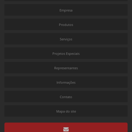
Fabricante de engate rápido
Empresa
Fabricante de engate rápido pneumático
Produtos
Lâmina raspadora doctor blade
Máquina flexográfica
Serviços
Comprar impressora flexográfica
Projetos Especiais
Bomba de tinta comprar
Filtro de tinta para impressora
Representantes
Impressora flexográfica fabricantes
Informações
Máquina de impressão flexográfica
Máquina flexográfica preço
Contato
Recuperador de solventes
Mapa do site
Filtro de tinta industrial
Maquina flexográfica a venda